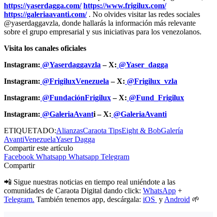
https://yaserdagga.com/
https://www.frigilux.com/
https://galeriaavanti.com/
. No olvides visitar las redes sociales
@yaserdaggavzla, donde hallarás la información más relevante
sobre el grupo empresarial y sus iniciativas para los venezolanos.
Visita los canales oficiales
Instagram:
@Yaserdaggavzla
– X:
@Yaser_dagga
Instagram:
@FrigiluxVenezuela
– X:
@Frigilux_vzla
Instagram:
@FundaciónFrigilux
– X:
@Fund_Frigilux
Instagram:
@GaleriaAvant
i – X:
@GaleriaAvanti
ETIQUETADO:
Alianzas
Caraota Tips
Eight & Bob
Galería
Avanti
Venezuela
Yaser Dagga
Compartir este artículo
Facebook
Whatsapp
Whatsapp
Telegram
Compartir
📲 Sigue nuestras noticias en tiempo real uniéndote a las
comunidades de Caraota Digital dando click:
WhatsApp
+
Telegram.
También tenemos app, descárgala:
iOS
y
Android
🌱