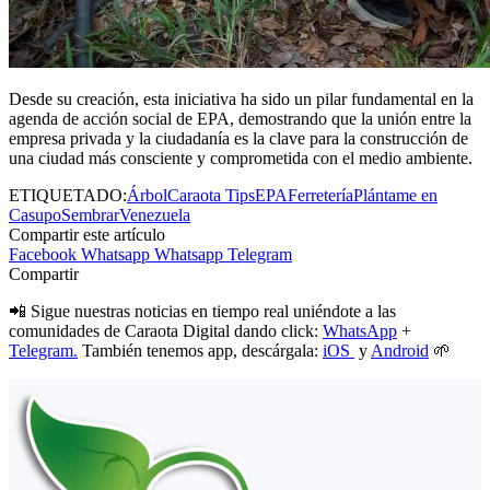
Desde su creación, esta iniciativa ha sido un pilar fundamental en la
agenda de acción social de EPA, demostrando que la unión entre la
empresa privada y la ciudadanía es la clave para la construcción de
una ciudad más consciente y comprometida con el medio ambiente.
ETIQUETADO:
Árbol
Caraota Tips
EPA
Ferretería
Plántame en
Casupo
Sembrar
Venezuela
Compartir este artículo
Facebook
Whatsapp
Whatsapp
Telegram
Compartir
📲 Sigue nuestras noticias en tiempo real uniéndote a las
comunidades de Caraota Digital dando click:
WhatsApp
+
Telegram.
También tenemos app, descárgala:
iOS
y
Android
🌱