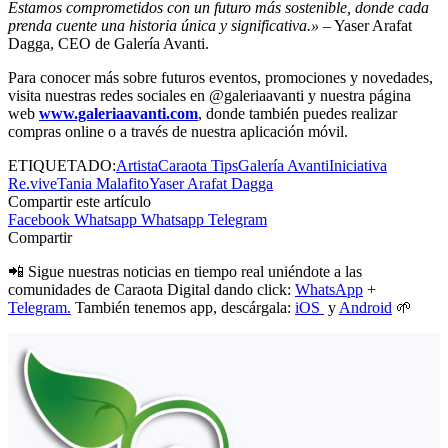
Estamos comprometidos con un futuro más sostenible, donde cada
prenda cuente una historia única y significativa.»
– Yaser Arafat
Dagga, CEO de Galería Avanti.
Para conocer más sobre futuros eventos, promociones y novedades,
visita nuestras redes sociales en @galeriaavanti y nuestra página
web
www.galeriaavanti.com
, donde también puedes realizar
compras online o a través de nuestra aplicación móvil.
ETIQUETADO:
Artista
Caraota Tips
Galería Avanti
Iniciativa
Re.vive
Tania Malafito
Yaser Arafat Dagga
Compartir este artículo
Facebook
Whatsapp
Whatsapp
Telegram
Compartir
📲 Sigue nuestras noticias en tiempo real uniéndote a las
comunidades de Caraota Digital dando click:
WhatsApp
+
Telegram.
También tenemos app, descárgala:
iOS
y
Android
🌱