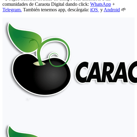
comunidades de Caraota Digital dando click:
WhatsApp
+
Telegram.
También tenemos app, descárgala:
iOS
y
Android
🌱