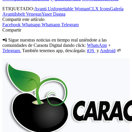
ETIQUETADO:
Avanti Unforgettable Woman
CLX Icons
Galería
Avanti
Isbelt Venegas
Yaser Dagga
Compartir este artículo
Facebook
Whatsapp
Whatsapp
Telegram
Compartir
📲 Sigue nuestras noticias en tiempo real uniéndote a las
comunidades de Caraota Digital dando click:
WhatsApp
+
Telegram.
También tenemos app, descárgala:
iOS
y
Android
🌱