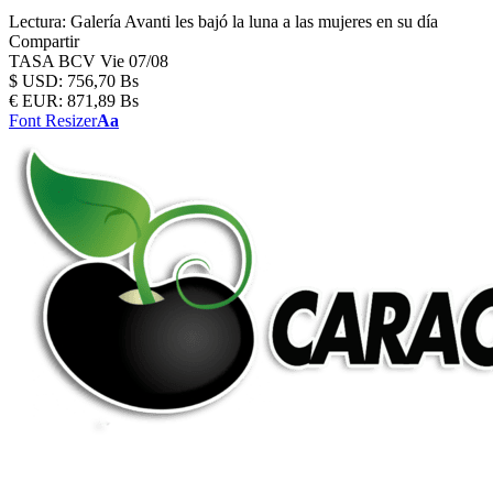
Lectura:
Galería Avanti les bajó la luna a las mujeres en su día
Compartir
TASA BCV
Vie 07/08
$
USD:
756,70 Bs
€
EUR:
871,89 Bs
Font Resizer
Aa