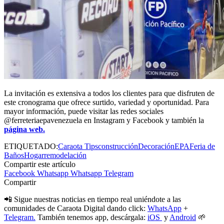
La invitación es extensiva a todos los clientes para que disfruten de
este cronograma que ofrece surtido, variedad y oportunidad. Para
mayor información, puede visitar las redes sociales
@ferreteriaepavenezuela en Instagram y Facebook y también la
página web.
ETIQUETADO:
Caraota Tips
construcción
Decoración
EPA
Feria de
Baños
Hogar
remodelación
Compartir este artículo
Facebook
Whatsapp
Whatsapp
Telegram
Compartir
📲 Sigue nuestras noticias en tiempo real uniéndote a las
comunidades de Caraota Digital dando click:
WhatsApp
+
Telegram.
También tenemos app, descárgala:
iOS
y
Android
🌱