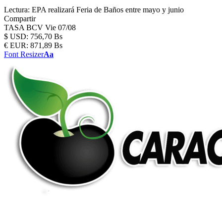
Lectura:
EPA realizará Feria de Baños entre mayo y junio
Compartir
TASA BCV
Vie 07/08
$
USD:
756,70 Bs
€
EUR:
871,89 Bs
Font Resizer
Aa