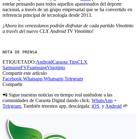
estelar pensando para todos aquellos apasionados del deporte
nacional, a través de un grupo empresarial que se ha convertido en
referencia principal de tecnología desde 2013.
¡Ahora los venezolanos podrán disfrutar de cada partido Vinotinto
a través del nuevo CLX Android TV Vinotinto!
NOTA DE PRENSA
ETIQUETADO:
Android
Caraota Tips
CLX
Samsung
FVF
samsung
Vinotinto
Compartir este artículo
Facebook
Whatsapp
Whatsapp
Telegram
Compartir
📲 Sigue nuestras noticias en tiempo real uniéndote a las
comunidades de Caraota Digital dando click:
WhatsApp
+
Telegram.
También tenemos app, descárgala:
iOS
y
Android
🌱