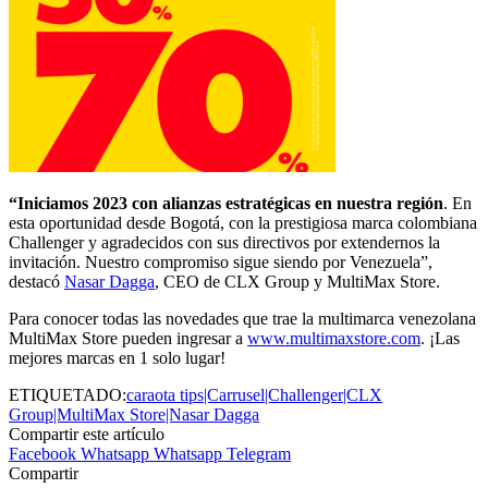
“Iniciamos 2023 con alianzas estratégicas en nuestra región
. En
esta oportunidad desde Bogotá, con la prestigiosa marca colombiana
Challenger y agradecidos con sus directivos por extendernos la
invitación. Nuestro compromiso sigue siendo por Venezuela”,
destacó
Nasar Dagga
, CEO de CLX Group y MultiMax Store.
Para conocer todas las novedades que trae la multimarca venezolana
MultiMax Store pueden ingresar a
www.multimaxstore.com
. ¡Las
mejores marcas en 1 solo lugar!
ETIQUETADO:
caraota tips|Carrusel|Challenger|CLX
Group|MultiMax Store|Nasar Dagga
Compartir este artículo
Facebook
Whatsapp
Whatsapp
Telegram
Compartir