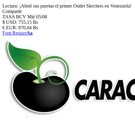
Lectura:
¡Abrió sus puertas el primer Outlet Skechers en Venezuela!
Compartir
TASA BCV
Mié 05/08
$
USD:
755,15 Bs
€
EUR:
870,04 Bs
Font Resizer
Aa