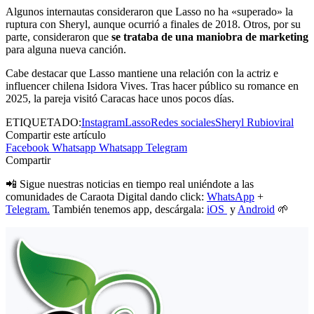
Algunos internautas consideraron que Lasso no ha «superado» la
ruptura con Sheryl, aunque ocurrió a finales de 2018. Otros, por su
parte, consideraron que
se trataba de una maniobra de marketing
para alguna nueva canción.
Cabe destacar que Lasso mantiene una relación con la actriz e
influencer chilena Isidora Vives. Tras hacer público su romance en
2025, la pareja visitó Caracas hace unos pocos días.
ETIQUETADO:
Instagram
Lasso
Redes sociales
Sheryl Rubio
viral
Compartir este artículo
Facebook
Whatsapp
Whatsapp
Telegram
Compartir
📲 Sigue nuestras noticias en tiempo real uniéndote a las
comunidades de Caraota Digital dando click:
WhatsApp
+
Telegram.
También tenemos app, descárgala:
iOS
y
Android
🌱