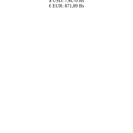
$
USD:
756,70 Bs
€
EUR:
871,89 Bs