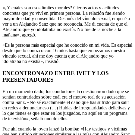
«¿Y cuáles son esos límites morales? Ciertos actos y actitudes
concretas que yo viví en primera persona. La relación fue siendo
mayor de edad y consentida. Después del vínculo sexual, empecé a
ver a un Alejandro Sanz que no reconocía. Me di cuenta de que el
Alejandro que yo idolatraba no existía. No fue de la noche a la
mañana», agregó.
«Es la persona más especial que he conocido en mi vida. Es especial
desde que lo conozco con 16 años hasta que empezamos nuestro
vínculo sexual, ahí me doy cuenta que el Alejandro que yo
idolatraba no existía», insistió.
ENCONTRONAZO ENTRE IVET Y LOS
PRESENTADORES
En un momento dado, los conductores la cuestionaron dado que se
sentían contrariados sobre cuál era el motivo real de su acusación
contra Sanz. «No sé exactamente el daño que has sufrido para salir
en redes a denunciar eso (…) Hablas de irregularidades delictivas y
lo que tienes es que estar en los juzgados, no aquí en un programa
de televisión», señaló uno de ellos.
Fue ahí cuando la joven lanzó la bomba: «Hay testigos y víctimas
que han sufrido situaciones similares a las mías con Alejandro Sanz,