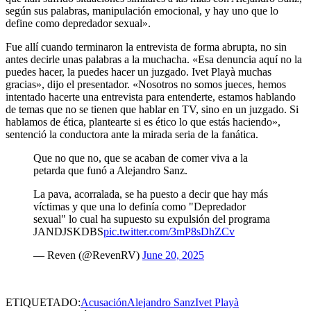
según sus palabras, manipulación emocional, y hay uno que lo
define como depredador sexual».
Fue allí cuando terminaron la entrevista de forma abrupta, no sin
antes decirle unas palabras a la muchacha. «Esa denuncia aquí no la
puedes hacer, la puedes hacer un juzgado. Ivet Playà muchas
gracias», dijo el presentador. «Nosotros no somos jueces, hemos
intentado hacerte una entrevista para entenderte, estamos hablando
de temas que no se tienen que hablar en TV, sino en un juzgado. Si
hablamos de ética, plantearte si es ético lo que estás haciendo»,
sentenció la conductora ante la mirada seria de la fanática.
Que no que no, que se acaban de comer viva a la
petarda que funó a Alejandro Sanz.
La pava, acorralada, se ha puesto a decir que hay más
víctimas y que una lo definía como "Depredador
sexual" lo cual ha supuesto su expulsión del programa
JANDJSKDBS
pic.twitter.com/3mP8sDhZCv
— Rеvеn (@RevenRV)
June 20, 2025
ETIQUETADO:
Acusación
Alejandro Sanz
Ivet Playà