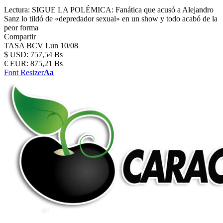
Lectura:
SIGUE LA POLÉMICA: Fanática que acusó a Alejandro
Sanz lo tildó de «depredador sexual» en un show y todo acabó de la
peor forma
Compartir
TASA BCV
Lun 10/08
$
USD:
757,54 Bs
€
EUR:
875,21 Bs
Font Resizer
Aa