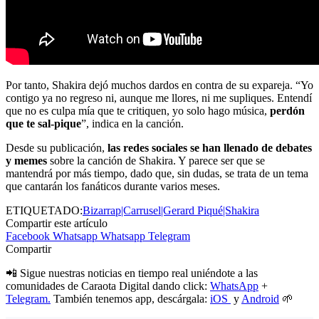
Por tanto, Shakira dejó muchos dardos en contra de su expareja. “Yo
contigo ya no regreso ni, aunque me llores, ni me supliques. Entendí
que no es culpa mía que te critiquen, yo solo hago música,
perdón
que te sal-pique
”, indica en la canción.
Desde su publicación,
las redes sociales se han llenado de debates
y memes
sobre la canción de Shakira. Y parece ser que se
mantendrá por más tiempo, dado que, sin dudas, se trata de un tema
que cantarán los fanáticos durante varios meses.
ETIQUETADO:
Bizarrap|Carrusel|Gerard Piqué|Shakira
Compartir este artículo
Facebook
Whatsapp
Whatsapp
Telegram
Compartir
📲 Sigue nuestras noticias en tiempo real uniéndote a las
comunidades de Caraota Digital dando click:
WhatsApp
+
Telegram.
También tenemos app, descárgala:
iOS
y
Android
🌱