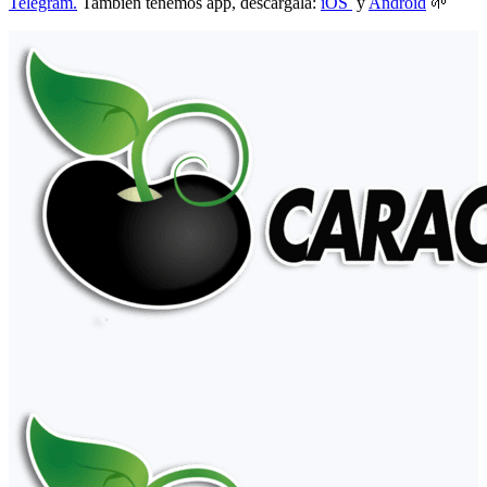
Telegram.
También tenemos app, descárgala:
iOS
y
Android
🌱