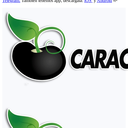
Telegram.
También tenemos app, descárgala:
iOS
y
Android
🌱