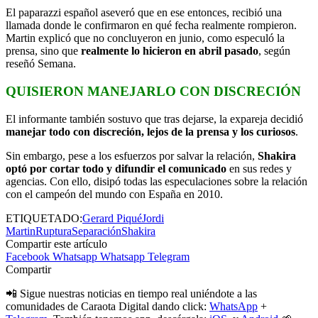
El paparazzi español aseveró que en ese entonces, recibió una
llamada donde le confirmaron en qué fecha realmente rompieron.
Martin explicó que no concluyeron en junio, como especuló la
prensa, sino que
realmente lo hicieron en abril pasado
, según
reseñó Semana.
QUISIERON MANEJARLO CON DISCRECIÓN
El informante también sostuvo que tras dejarse, la expareja decidió
manejar todo con discreción, lejos de la prensa y los curiosos
.
Sin embargo, pese a los esfuerzos por salvar la relación,
Shakira
optó por cortar todo y difundir el comunicado
en sus redes y
agencias. Con ello, disipó todas las especulaciones sobre la relación
con el campeón del mundo con España en 2010.
ETIQUETADO:
Gerard Piqué
Jordi
Martin
Ruptura
Separación
Shakira
Compartir este artículo
Facebook
Whatsapp
Whatsapp
Telegram
Compartir
📲 Sigue nuestras noticias en tiempo real uniéndote a las
comunidades de Caraota Digital dando click:
WhatsApp
+