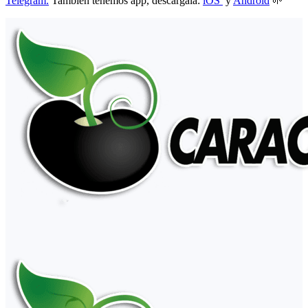
Telegram.
También tenemos app, descárgala:
iOS
y
Android
🌱