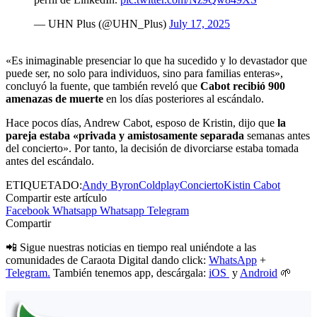
— UHN Plus (@UHN_Plus)
July 17, 2025
«Es inimaginable presenciar lo que ha sucedido y lo devastador que
puede ser, no solo para individuos, sino para familias enteras»,
concluyó la fuente, que también reveló que
Cabot recibió 900
amenazas de muerte
en los días posteriores al escándalo.
Hace pocos días, Andrew Cabot, esposo de Kristin, dijo que
la
pareja estaba «privada y amistosamente separada
semanas antes
del concierto». Por tanto, la decisión de divorciarse estaba tomada
antes del escándalo.
ETIQUETADO:
Andy Byron
Coldplay
Concierto
Kistin Cabot
Compartir este artículo
Facebook
Whatsapp
Whatsapp
Telegram
Compartir
📲 Sigue nuestras noticias en tiempo real uniéndote a las
comunidades de Caraota Digital dando click:
WhatsApp
+
Telegram.
También tenemos app, descárgala:
iOS
y
Android
🌱