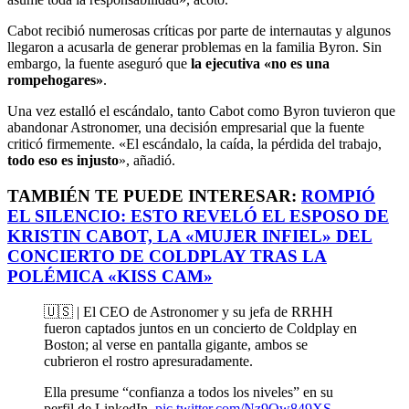
Cabot recibió numerosas críticas por parte de internautas y algunos
llegaron a acusarla de generar problemas en la familia Byron. Sin
embargo, la fuente aseguró que
la ejecutiva «no es una
rompehogares»
.
Una vez estalló el escándalo, tanto Cabot como Byron tuvieron que
abandonar Astronomer, una decisión empresarial que la fuente
criticó firmemente. «El escándalo, la caída, la pérdida del trabajo,
todo eso es injusto
», añadió.
TAMBIÉN TE PUEDE INTERESAR:
ROMPIÓ
EL SILENCIO: ESTO REVELÓ EL ESPOSO DE
KRISTIN CABOT, LA «MUJER INFIEL» DEL
CONCIERTO DE COLDPLAY TRAS LA
POLÉMICA «KISS CAM»
🇺🇸 | El CEO de Astronomer y su jefa de RRHH
fueron captados juntos en un concierto de Coldplay en
Boston; al verse en pantalla gigante, ambos se
cubrieron el rostro apresuradamente.
Ella presume “confianza a todos los niveles” en su
perfil de LinkedIn.
pic.twitter.com/Nz9Qw849XS