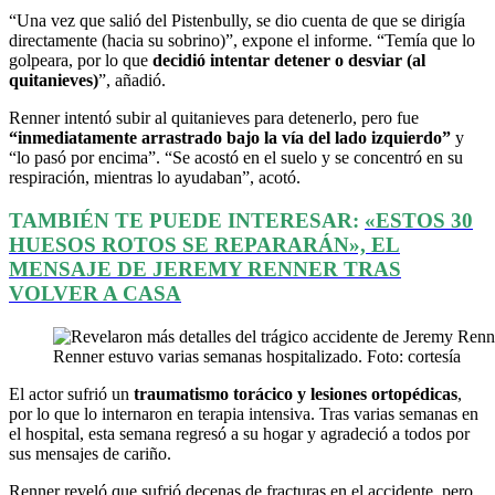
“Una vez que salió del Pistenbully, se dio cuenta de que se dirigía
directamente (hacia su sobrino)”, expone el informe. “Temía que lo
golpeara, por lo que
decidió intentar detener o desviar (al
quitanieves)
”, añadió.
Renner intentó subir al quitanieves para detenerlo, pero fue
“inmediatamente arrastrado bajo la vía del lado izquierdo”
y
“lo pasó por encima”. “Se acostó en el suelo y se concentró en su
respiración, mientras lo ayudaban”, acotó.
TAMBIÉN TE PUEDE INTERESAR:
«ESTOS 30
HUESOS ROTOS SE REPARARÁN», EL
MENSAJE DE JEREMY RENNER TRAS
VOLVER A CASA
Renner estuvo varias semanas hospitalizado. Foto: cortesía
El actor sufrió un
traumatismo torácico y lesiones ortopédicas
,
por lo que lo internaron en terapia intensiva. Tras varias semanas en
el hospital, esta semana regresó a su hogar y agradeció a todos por
sus mensajes de cariño.
Renner reveló que sufrió decenas de fracturas en el accidente, pero