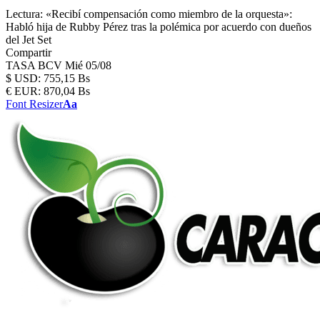
Lectura:
«Recibí compensación como miembro de la orquesta»:
Habló hija de Rubby Pérez tras la polémica por acuerdo con dueños
del Jet Set
Compartir
TASA BCV
Mié 05/08
$
USD:
755,15 Bs
€
EUR:
870,04 Bs
Font Resizer
Aa