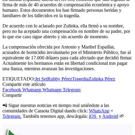
firma de más de 40 acuerdos de compensación económica y apoyo
humano. Estos documentos los han firmado personas heridas y
familiares de los fallecidos en la tragedia.
De acuerdo con lo aclarado por Zulinka, ella firmó a su nombre,
pero no ha aceptado una compensación en nombre de su padre, por
lo que ese caso sigue abierto y sin acuerdo de momento.
La compensación ofrecida por Antonio y Maribel Espaillat,
acusados de homicidio involuntario por el Ministerio Público, fue al
equivalente de 17.000 dólares para cada afectado que decidió firmar.
Actualmente los hermanos están en libertad condicional tras pagar
una fianza, mientras avanzan las investigaciones.
ETIQUETADO:
Jet Set
Rubby Pérez
Tragedia
Zulinka Pérez
Compartir este artículo
Facebook
Whatsapp
Whatsapp
Telegram
Compartir
📲 Sigue nuestras noticias en tiempo real uniéndote a las
comunidades de Caraota Digital dando click:
WhatsApp
+
Telegram.
También tenemos app, descárgala:
iOS
y
Android
🌱