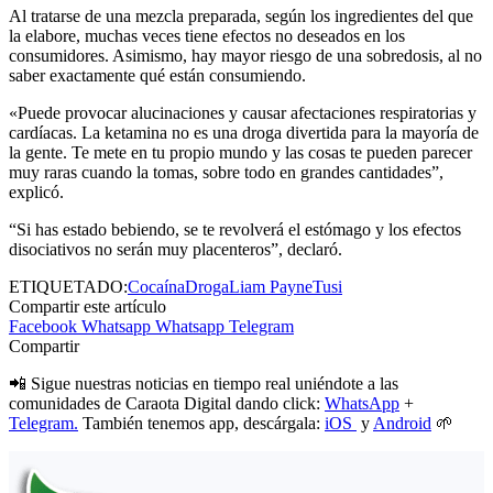
Al tratarse de una mezcla preparada, según los ingredientes del que
la elabore, muchas veces tiene efectos no deseados en los
consumidores. Asimismo, hay mayor riesgo de una sobredosis, al no
saber exactamente qué están consumiendo.
«Puede provocar alucinaciones y causar afectaciones respiratorias y
cardíacas. La ketamina no es una droga divertida para la mayoría de
la gente. Te mete en tu propio mundo y las cosas te pueden parecer
muy raras cuando la tomas, sobre todo en grandes cantidades”,
explicó.
“Si has estado bebiendo, se te revolverá el estómago y los efectos
disociativos no serán muy placenteros”, declaró.
ETIQUETADO:
Cocaína
Droga
Liam Payne
Tusi
Compartir este artículo
Facebook
Whatsapp
Whatsapp
Telegram
Compartir
📲 Sigue nuestras noticias en tiempo real uniéndote a las
comunidades de Caraota Digital dando click:
WhatsApp
+
Telegram.
También tenemos app, descárgala:
iOS
y
Android
🌱