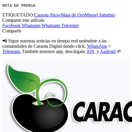
NOTA DE PRENSA
ETIQUETADO:
Caraota Show
Mara de Oro
Miguel Sabatino
Compartir este artículo
Facebook
Whatsapp
Whatsapp
Telegram
Compartir
📲 Sigue nuestras noticias en tiempo real uniéndote a las
comunidades de Caraota Digital dando click:
WhatsApp
+
Telegram.
También tenemos app, descárgala:
iOS
y
Android
🌱