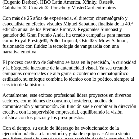
(Eugenio Derbez), HBO Latin America, Xfinity, Oster®,
Calphalon®, Coravin®, Porsche y MasterCard entre otros.
Con más de 25 años de experiencia, el director, cinematógrafo y
especialista en efectos visuales Miguel Sabatino, finalista de la 40.ª
edición anual de los Premios Emmy® Regionales Suncoast y
ganador del Gran Premio Anda, ha creado campañas para marcas
como Royal Prestige®, Pollo Tropical, Oster® y Mowi Salmon,
fusionando con fluidez la tecnología de vanguardia con una
narrativa emotiva.
El proceso creativo de Sabatino se basa en la precisión, la curiosidad
y la búsqueda incesante de la autenticidad visual. Ya sea creando
campañas comerciales de alta gama o contenido cinematográfico
estilizado, su enfoque combina lo técnico con lo poético, siempre al
servicio de la historia.
Actualmente, este exitoso profesional lidera proyectos en diversos
sectores, como bienes de consumo, hostelería, medios de
comunicación y automoción. Su función suele combinar la dirección
creativa con la supervisión empresarial, equilibrando la visión
artística con los plazos y los presupuestos.
Con el tiempo, su estilo de liderazgo ha evolucionado: de la
ejecución práctica a la mentoría y guía de equipos. «Ahora siento