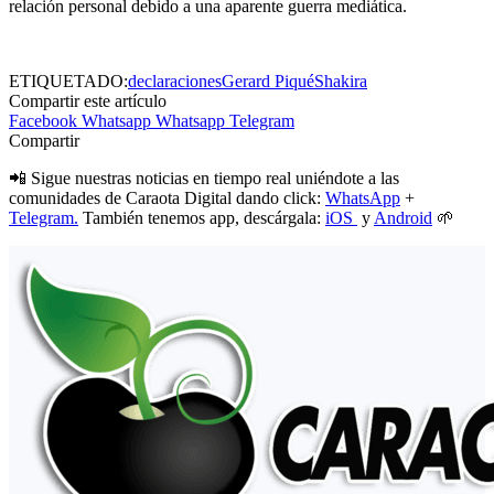
relación personal debido a una aparente guerra mediática.
ETIQUETADO:
declaraciones
Gerard Piqué
Shakira
Compartir este artículo
Facebook
Whatsapp
Whatsapp
Telegram
Compartir
📲 Sigue nuestras noticias en tiempo real uniéndote a las
comunidades de Caraota Digital dando click:
WhatsApp
+
Telegram.
También tenemos app, descárgala:
iOS
y
Android
🌱