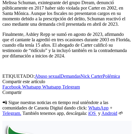
Melissa Schuman, exintegrante del grupo Dream, denunció
públicamente en 2017 haber sido violada por Carter en 2002, en
Santa Mónica. Aunque los fiscales no presentaron cargos en su
momento debido a la prescripción del delito, Schuman reactivó el
caso mediante una demanda civil presentada en abril de 2023.
Finalmente, Ashley Repp se sumó en agosto de 2023, afirmando
que el cantante la agredió en tres ocasiones durante 2003 en Florida,
cuando ella tenía 15 años. El abogado de Carter calificó su
testimonio de “ridículo” y la incluyó también en la contrademanda
por difamación a inicios de 2024.
ETIQUETADO:
Abuso sexual
Demandas
Nick Carter
Polémica
Compartir este artículo
Facebook
Whatsapp
Whatsapp
Telegram
Compartir
📲 Sigue nuestras noticias en tiempo real uniéndote a las
comunidades de Caraota Digital dando click:
WhatsApp
+
Telegram.
También tenemos app, descárgala:
iOS
y
Android
🌱