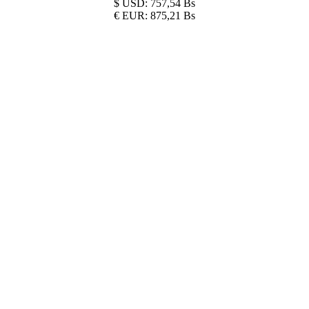
$
USD:
757,54 Bs
€
EUR:
875,21 Bs