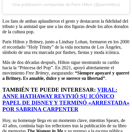
Una publicación compartida de Paris Hilton (@parishilton)
Los fans de ambas aplaudieron el gesto y destacaron la fidelidad del
tributo y la amistad que une a las dos figuras desde los años dorados
de la cultura pop.
Paris Hilton y Britney, junto a Lindsay Lohan, formaron en los 2000
el recordado “Holy Trinity” de la vida nocturna de Los Ángeles,
símbolo de una era marcada por flashes, fiestas y moda icónica.
Más de dos décadas después, Hilton sigue mostrando su cariño
hacia la “Princesa del Pop”. En 2021, apoyó abiertamente el
movimiento
Free Britney
, asegurando:
“Siempre apoyaré y querré
a Britney. Es amable, dulce y se merece su libertad”
.
TAMBIÉN TE PUEDE INTERESAR:
VIRAL:
ANNE HATHAWAY REVIVIÓ SU ICÓNICO
PAPEL DE DISNEY Y TERMINÓ «ARRESTADA»
POR SABRINA CARPENTER
Hoy, su homenaje llega en un momento clave, mientras Spears, de
43 años, continúa bajo los reflectores tras la publicación de su libro
de memorias
The Woman in Me
y su regreso a la escena pública.