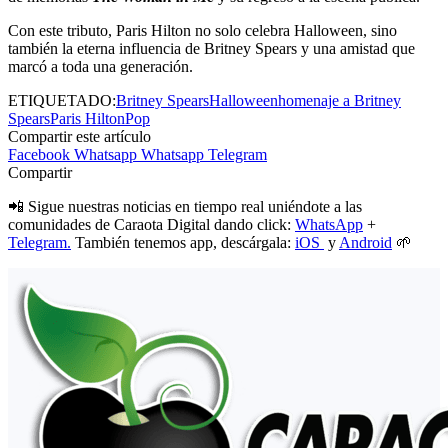
Con este tributo, Paris Hilton no solo celebra Halloween, sino
también la eterna influencia de Britney Spears y una amistad que
marcó a toda una generación.
ETIQUETADO:
Britney Spears
Halloween
homenaje a Britney
Spears
Paris Hilton
Pop
Compartir este artículo
Facebook
Whatsapp
Whatsapp
Telegram
Compartir
📲 Sigue nuestras noticias en tiempo real uniéndote a las
comunidades de Caraota Digital dando click:
WhatsApp
+
Telegram.
También tenemos app, descárgala:
iOS
y
Android
🌱