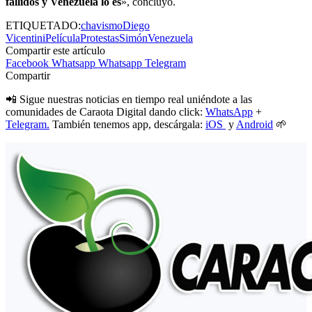
fallidos y Venezuela lo es
», concluyó.
ETIQUETADO:
chavismo
Diego
Vicentini
Película
Protestas
Simón
Venezuela
Compartir este artículo
Facebook
Whatsapp
Whatsapp
Telegram
Compartir
📲 Sigue nuestras noticias en tiempo real uniéndote a las
comunidades de Caraota Digital dando click:
WhatsApp
+
Telegram.
También tenemos app, descárgala:
iOS
y
Android
🌱