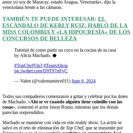
amor yo soy de Maracay, estado Aragua, Venezuela», dijo la
venezolana frente a las cámaras.
TAMBIÉN TE PUEDE INTERESAR:
EL
ESCÁNDALO DE KERLY RUIZ, HABLÓ DE LA
MISS COLOMBIA Y «LA HIPOCRESÍA» DE LOS
CONCURSOS DE BELLEZA
Tutorial de como partir un coco en la cocina de tu casa
by Alicia Machado. 🥥
#TopChefVip3
#TeamAlicia
pic.twitter.com/D9T97rtFvC
— Valen (@valenramirez011)
June 6, 2024
Todos sus compañeros comenzaron a gritar y celebrar por los dotes
de Machado. «
Ahí se ve cuando alguien tiene colmillo con las
cosas
», comentó el actor Jason Romo, mientras que los demás
parecían sorprendidos.
Machado se mantiene con vida en este reality show. La actriz se
salvó en el reto de eliminación de
Top Chef
, que se transmite por