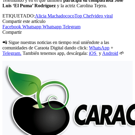
Telemundo y en el que también
participa su compatriota José
Luis ‘El Puma’ Rodríguez
y la actriz Carolina Tejera.
ETIQUETADO:
Alicia Machado
coco
Top Chef
video viral
Compartir este artículo
Facebook
Whatsapp
Whatsapp
Telegram
Compartir
📲 Sigue nuestras noticias en tiempo real uniéndote a las
comunidades de Caraota Digital dando click:
WhatsApp
+
Telegram.
También tenemos app, descárgala:
iOS
y
Android
🌱