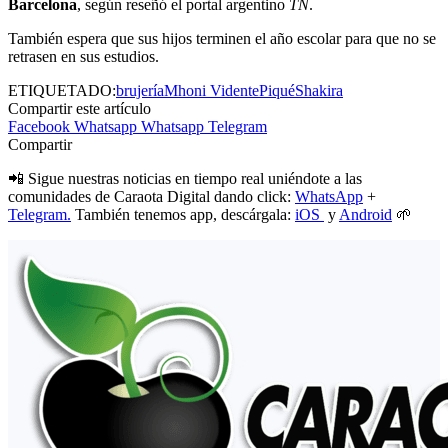
Barcelona
, según reseñó el portal argentino
TN
.
También espera que sus hijos terminen el año escolar para que no se
retrasen en sus estudios.
ETIQUETADO:
brujería
Mhoni Vidente
Piqué
Shakira
Compartir este artículo
Facebook
Whatsapp
Whatsapp
Telegram
Compartir
📲 Sigue nuestras noticias en tiempo real uniéndote a las
comunidades de Caraota Digital dando click:
WhatsApp
+
Telegram.
También tenemos app, descárgala:
iOS
y
Android
🌱