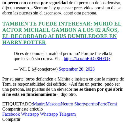
tu perro con correa por seguridad
de tu perro no de los demás»,
dijo un usuario. «Siempre hay que estar precavidos por si un día se
abren las puertas sin el ascensor», acotó otra persona.
TAMBIÉN TE PUEDE INTERESAR:
MURIÓ EL
ACTOR MICHAEL GAMBON A LOS 82 AÑOS,
EL RECORDADO ALBUS DUMBLEDORE EN
HARRY POTTER
Dices de como ella mató al perro no? Porque fue ella la
que lo sacó sin correa. Ella.
https://t.co/mErOk8HFQz
— Will  (@conejerow)
September 28, 2023
Por su parte, otros defienden a Manira e insisten en que la muerte de
Tomi es responsabilidad del edificio. «Así fue un perrito, pudo ser
una persona, las puertas de un elevador
no se tienen por qué abrir
si no está en funcionamiento
», dijo otro.
ETIQUETADO:
Manira
Mascota
Neutro Shorty
perrito
Perro
Tomi
Compartir este artículo
Facebook
Whatsapp
Whatsapp
Telegram
Compartir