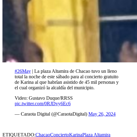
#26May
| La plaza Altamira de Chacao tuvo un lleno
total la noche de este sábado para al concierto gratuito
de Karina al que habrían asistido de 45 mil personas y
el cual organizó la alcaldía del municipio.
Video: Gustavo Duque/RRSS
pic.twitter.com/0RJDvy6Ec6
— Caraota Digital (@CaraotaDigital)
May 26, 2024
ETIQUETADO:
Chacao
Concierto
Karina
Plaza Altamira