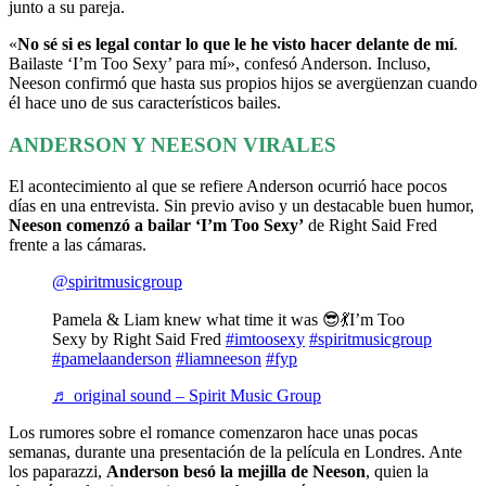
junto a su pareja.
«
No sé si es legal contar lo que le he visto hacer delante de mí
.
Bailaste ‘I’m Too Sexy’ para mí», confesó Anderson. Incluso,
Neeson confirmó que hasta sus propios hijos se avergüenzan cuando
él hace uno de sus característicos bailes.
ANDERSON Y NEESON VIRALES
El acontecimiento al que se refiere Anderson ocurrió hace pocos
días en una entrevista. Sin previo aviso y un destacable buen humor,
Neeson comenzó a bailar ‘I’m Too Sexy’
de Right Said Fred
frente a las cámaras.
@spiritmusicgroup
Pamela & Liam knew what time it was 😎💃I’m Too
Sexy by Right Said Fred
#imtoosexy
#spiritmusicgroup
#pamelaanderson
#liamneeson
#fyp
♬ original sound – Spirit Music Group
Los rumores sobre el romance comenzaron hace unas pocas
semanas, durante una presentación de la película en Londres. Ante
los paparazzi,
Anderson besó la mejilla de Neeson
, quien la