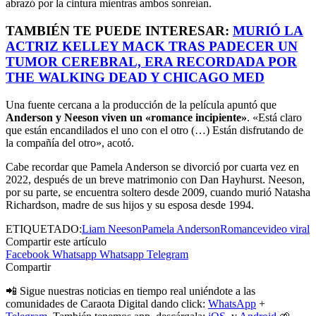
abrazó por la cintura mientras ambos sonreían.
TAMBIÉN TE PUEDE INTERESAR:
MURIÓ LA
ACTRIZ KELLEY MACK TRAS PADECER UN
TUMOR CEREBRAL, ERA RECORDADA POR
THE WALKING DEAD Y CHICAGO MED
Una fuente cercana a la producción de la película apuntó que
Anderson y Neeson viven un «romance incipiente»
. «Está claro
que están encandilados el uno con el otro (…) Están disfrutando de
la compañía del otro», acotó.
Cabe recordar que Pamela Anderson se divorció por cuarta vez en
2022, después de un breve matrimonio con Dan Hayhurst. Neeson,
por su parte, se encuentra soltero desde 2009, cuando murió Natasha
Richardson, madre de sus hijos y su esposa desde 1994.
ETIQUETADO:
Liam Neeson
Pamela Anderson
Romance
video viral
Compartir este artículo
Facebook
Whatsapp
Whatsapp
Telegram
Compartir
📲 Sigue nuestras noticias en tiempo real uniéndote a las
comunidades de Caraota Digital dando click:
WhatsApp
+