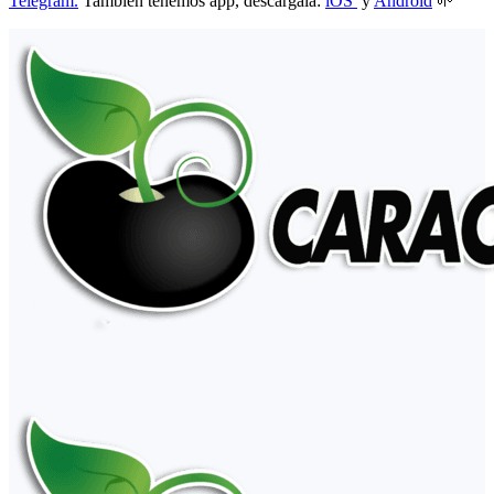
Telegram.
También tenemos app, descárgala:
iOS
y
Android
🌱