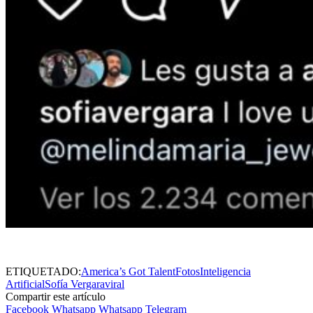
ETIQUETADO:
America’s Got Talent
Fotos
Inteligencia
Artificial
Sofía Vergara
viral
Compartir este artículo
Facebook
Whatsapp
Whatsapp
Telegram