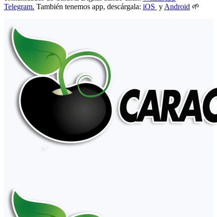
Telegram.
También tenemos app, descárgala:
iOS
y
Android
🌱