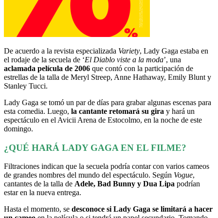
De acuerdo a la revista especializada
Variety
, Lady Gaga estaba en
el rodaje de la secuela de ‘
El Diablo viste a la moda
’, una
aclamada película de 2006
que contó con la participación de
estrellas de la talla de Meryl Streep, Anne Hathaway, Emily Blunt y
Stanley Tucci.
Lady Gaga se tomó un par de días para grabar algunas escenas para
esta comedia. Luego,
la cantante retomará su gira
y hará un
espectáculo en el Avicii Arena de Estocolmo, en la noche de este
domingo.
¿QUÉ HARÁ LADY GAGA EN EL FILME?
Filtraciones indican que la secuela podría contar con varios cameos
de grandes nombres del mundo del espectáculo. Según
Vogue
,
cantantes de la talla de
Adele, Bad Bunny y Dua Lipa
podrían
estar en la nueva entrega.
Hasta el momento, se
desconoce si Lady Gaga se limitará a hacer
un cameo
en la película o si tendrá un papel secundario. Tomando