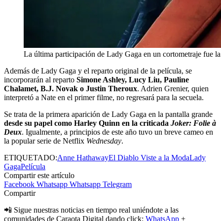
La última participación de Lady Gaga en un cortometraje fue la 
Además de Lady Gaga y el reparto original de la película, se
incorporarán al reparto
Simone Ashley, Lucy Liu, Pauline
Chalamet, B.J. Novak o Justin Theroux
. Adrien Grenier, quien
interpretó a Nate en el primer filme, no regresará para la secuela.
Se trata de la primera aparición de Lady Gaga en la pantalla grande
desde su papel como Harley Quinn en la criticada
Joker: Folie à
Deux
. Igualmente, a principios de este año tuvo un breve cameo en
la popular serie de Netflix
Wednesday
.
ETIQUETADO:
Anne Hathaway
El Diablo Viste a la Moda
Lady
Gaga
Película
Compartir este artículo
Facebook
Whatsapp
Whatsapp
Telegram
Compartir
📲 Sigue nuestras noticias en tiempo real uniéndote a las
comunidades de Caraota Digital dando click:
WhatsApp
+