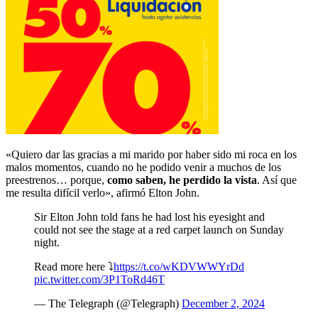
«Quiero dar las gracias a mi marido por haber sido mi roca en los
malos momentos, cuando no he podido venir a muchos de los
preestrenos… porque,
como saben, he perdido la vista
. Así que
me resulta difícil verlo», afirmó Elton John.
Sir Elton John told fans he had lost his eyesight and
could not see the stage at a red carpet launch on Sunday
night.
Read more here ⤵️
https://t.co/wKDVWWYrDd
pic.twitter.com/3P1ToRd46T
— The Telegraph (@Telegraph)
December 2, 2024