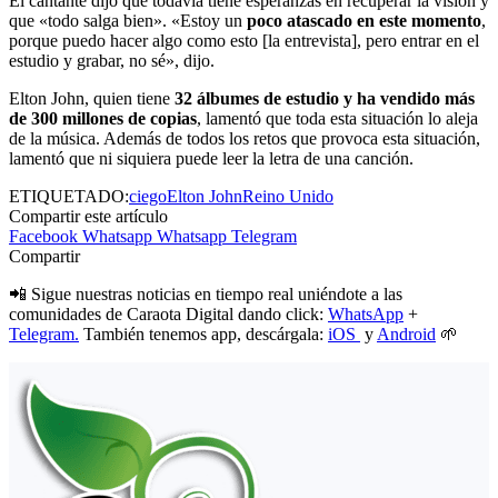
El cantante dijo que todavía tiene esperanzas en recuperar la visión y
que «todo salga bien». «Estoy un
poco atascado en este momento
,
porque puedo hacer algo como esto [la entrevista], pero entrar en el
estudio y grabar, no sé», dijo.
Elton John, quien tiene
32 álbumes de estudio y ha vendido más
de 300 millones de copias
, lamentó que toda esta situación lo aleja
de la música. Además de todos los retos que provoca esta situación,
lamentó que ni siquiera puede leer la letra de una canción.
ETIQUETADO:
ciego
Elton John
Reino Unido
Compartir este artículo
Facebook
Whatsapp
Whatsapp
Telegram
Compartir
📲 Sigue nuestras noticias en tiempo real uniéndote a las
comunidades de Caraota Digital dando click:
WhatsApp
+
Telegram.
También tenemos app, descárgala:
iOS
y
Android
🌱