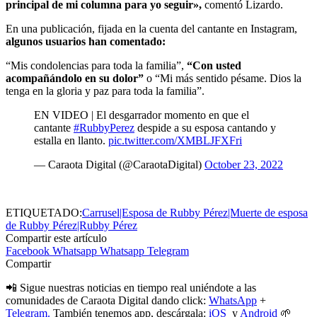
principal de mi columna para yo seguir»,
comentó Lizardo.
En una publicación, fijada en la cuenta del cantante en Instagram,
algunos usuarios han comentado:
“Mis condolencias para toda la familia”,
“Con usted
acompañándolo en su dolor”
o “Mi más sentido pésame. Dios la
tenga en la gloria y paz para toda la familia”.
EN VIDEO | El desgarrador momento en que el
cantante
#RubbyPerez
despide a su esposa cantando y
estalla en llanto.
pic.twitter.com/XMBLJFXFri
— Caraota Digital (@CaraotaDigital)
October 23, 2022
ETIQUETADO:
Carrusel|Esposa de Rubby Pérez|Muerte de esposa
de Rubby Pérez|Rubby Pérez
Compartir este artículo
Facebook
Whatsapp
Whatsapp
Telegram
Compartir
📲 Sigue nuestras noticias en tiempo real uniéndote a las
comunidades de Caraota Digital dando click:
WhatsApp
+
Telegram.
También tenemos app, descárgala:
iOS
y
Android
🌱