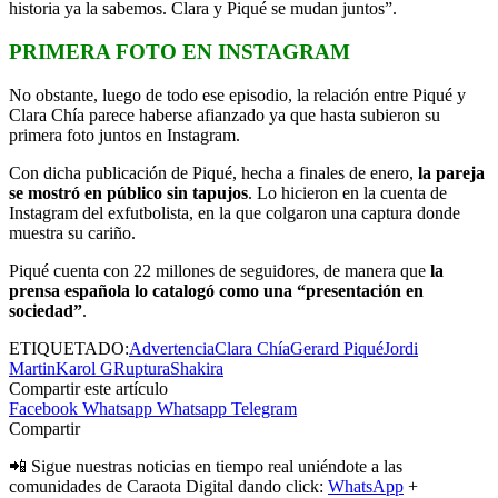
historia ya la sabemos. Clara y Piqué se mudan juntos”.
PRIMERA FOTO EN INSTAGRAM
No obstante, luego de todo ese episodio, la relación entre Piqué y
Clara Chía parece haberse afianzado ya que hasta subieron su
primera foto juntos en Instagram.
Con dicha publicación de Piqué, hecha a finales de enero,
la pareja
se mostró en público sin tapujos
. Lo hicieron en la cuenta de
Instagram del exfutbolista, en la que colgaron una captura donde
muestra su cariño.
Piqué cuenta con 22 millones de seguidores, de manera que
la
prensa española lo catalogó como una “presentación en
sociedad”
.
ETIQUETADO:
Advertencia
Clara Chía
Gerard Piqué
Jordi
Martin
Karol G
Ruptura
Shakira
Compartir este artículo
Facebook
Whatsapp
Whatsapp
Telegram
Compartir
📲 Sigue nuestras noticias en tiempo real uniéndote a las
comunidades de Caraota Digital dando click:
WhatsApp
+