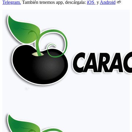
Telegram.
También tenemos app, descárgala:
iOS
y
Android
🌱