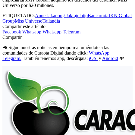
Universo por $20 millones.
ETIQUETADO:
Anne Jakapong Jakrajutatip
Bancarrota
JKN Global
Group
Miss Universo
Tailandia
Compartir este artículo
Facebook
Whatsapp
Whatsapp
Telegram
Compartir
📲 Sigue nuestras noticias en tiempo real uniéndote a las
comunidades de Caraota Digital dando click:
WhatsApp
+
Telegram.
También tenemos app, descárgala:
iOS
y
Android
🌱