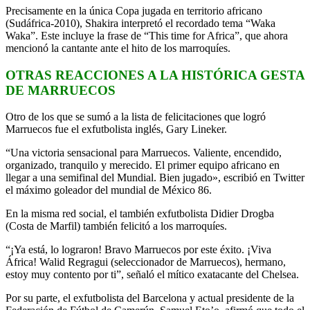
Precisamente en la única Copa jugada en territorio africano
(Sudáfrica-2010), Shakira interpretó el recordado tema “Waka
Waka”. Este incluye la frase de “This time for Africa”, que ahora
mencionó la cantante ante el hito de los marroquíes.
OTRAS REACCIONES A LA HISTÓRICA GESTA
DE MARRUECOS
Otro de los que se sumó a la lista de felicitaciones que logró
Marruecos fue el exfutbolista inglés, Gary Lineker.
“Una victoria sensacional para Marruecos. Valiente, encendido,
organizado, tranquilo y merecido. El primer equipo africano en
llegar a una semifinal del Mundial. Bien jugado», escribió en Twitter
el máximo goleador del mundial de México 86.
En la misma red social, el también exfutbolista Didier Drogba
(Costa de Marfil) también felicitó a los marroquíes.
“¡Ya está, lo lograron! Bravo Marruecos por este éxito. ¡Viva
África! Walid Regragui (seleccionador de Marruecos), hermano,
estoy muy contento por ti”, señaló el mítico exatacante del Chelsea.
Por su parte, el exfutbolista del Barcelona y actual presidente de la