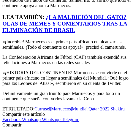
Federación de Fútbol de Camerún, Samuel Eto’o, afirmó que todo el
continente apoya ahora a Marruecos.
LEA TAMBIÉN:
¿LA MALDICIÓN DEL GATO?
OLAS DE MEMES Y COMENTARIOS TRAS LA
ELIMINACIÓN DE BRASIL
«¡Increíble! Marruecos es el primer país africano en alcanzar las
semifinales. ¡Todo el continente os apoya!», precisó el camerunés.
La Confederación Africana de Fútbol (CAF) también extendió sus
felicitaciones a Marruecos en las redes sociales
«¡HISTORIA DEL CONTINENTE! Marruecos se convierte en el
primer país africano en llegar a semifinales del Mundial. ¡Qué logro
para los Leones del Atlas!», escribieron en su cuenta de Twitter.
Definitivamente un gran triunfo para Marruecos y para todo un
continente que sueña con verlos levantar la Copa.
ETIQUETADO:
Carrusel|Marruecos|Mundial|Qatar 2022|Shakira
Compartir este artículo
Facebook
Whatsapp
Whatsapp
Telegram
Compartir