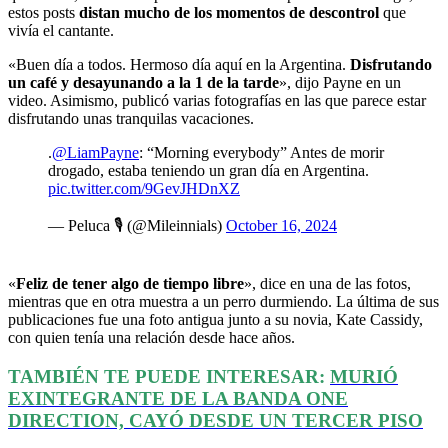
estos posts
distan mucho de los momentos de descontrol
que
vivía el cantante.
«Buen día a todos. Hermoso día aquí en la Argentina.
Disfrutando
un café y desayunando a la 1 de la tarde
», dijo Payne en un
video. Asimismo, publicó varias fotografías en las que parece estar
disfrutando unas tranquilas vacaciones.
.
@LiamPayne
: “Morning everybody” Antes de morir
drogado, estaba teniendo un gran día en Argentina.
pic.twitter.com/9GevJHDnXZ
— Peluca 🎙️ (@Mileinnials)
October 16, 2024
«
Feliz de tener algo de tiempo libre
», dice en una de las fotos,
mientras que en otra muestra a un perro durmiendo. La última de sus
publicaciones fue una foto antigua junto a su novia, Kate Cassidy,
con quien tenía una relación desde hace años.
TAMBIÉN TE PUEDE INTERESAR:
MURIÓ
EXINTEGRANTE DE LA BANDA ONE
DIRECTION, CAYÓ DESDE UN TERCER PISO