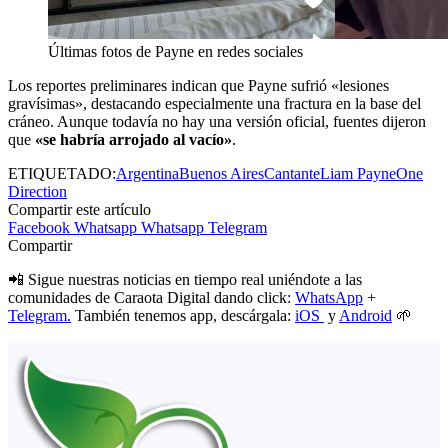
Últimas fotos de Payne en redes sociales
Los reportes preliminares indican que Payne sufrió «lesiones
gravísimas», destacando especialmente una fractura en la base del
cráneo. Aunque todavía no hay una versión oficial, fuentes dijeron
que
«se habría arrojado al vacío»
.
ETIQUETADO:
Argentina
Buenos Aires
Cantante
Liam Payne
One
Direction
Compartir este artículo
Facebook
Whatsapp
Whatsapp
Telegram
Compartir
📲 Sigue nuestras noticias en tiempo real uniéndote a las
comunidades de Caraota Digital dando click:
WhatsApp
+
Telegram.
También tenemos app, descárgala:
iOS
y
Android
🌱