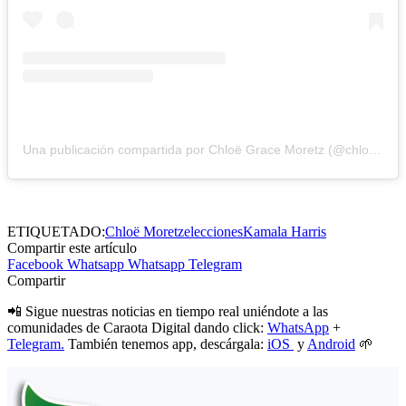
Una publicación compartida por Chloë Grace Moretz (@chloegmoretz)
ETIQUETADO:
Chloë Moretz
elecciones
Kamala Harris
Compartir este artículo
Facebook
Whatsapp
Whatsapp
Telegram
Compartir
📲 Sigue nuestras noticias en tiempo real uniéndote a las
comunidades de Caraota Digital dando click:
WhatsApp
+
Telegram.
También tenemos app, descárgala:
iOS
y
Android
🌱