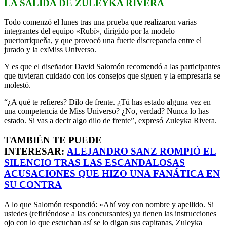
LA SALIDA DE ZULEYKA RIVERA
Todo comenzó el lunes tras una prueba que realizaron varias
integrantes del equipo «Rubí», dirigido por la modelo
puertorriqueña, y que provocó una fuerte discrepancia entre el
jurado y la exMiss Universo.
Y es que el diseñador David Salomón recomendó a las participantes
que tuvieran cuidado con los consejos que siguen y la empresaria se
molestó.
“¿A qué te refieres? Dilo de frente. ¿Tú has estado alguna vez en
una competencia de Miss Universo? ¿No, verdad? Nunca lo has
estado. Si vas a decir algo dilo de frente”, expresó Zuleyka Rivera.
TAMBIÉN TE PUEDE
INTERESAR:
ALEJANDRO SANZ ROMPIÓ EL
SILENCIO TRAS LAS ESCANDALOSAS
ACUSACIONES QUE HIZO UNA FANÁTICA EN
SU CONTRA
A lo que Salomón respondió: «Ahí voy con nombre y apellido. Si
ustedes (refiriéndose a las concursantes) ya tienen las instrucciones
ojo con lo que escuchan así se lo digan sus capitanas, Zuleyka