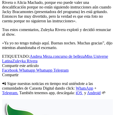
Rivera o Alicia Machado, porque eso puede valer una
descalificación porque no están siguiendo instrucciones aún cuando
Jacky Bracamontes (presentadora del programa) les está gritando.
Entonces fue muy divertido, pero la verdad es que esta foto no
cuenta porque no siguieron las instrucciones».
Tras estos comentarios, Zuleyka Rivera explotó y decidió renunciar
al show.
«Ya yo no tengo trabajo aquí. Buenas noches. Muchas gracias”, dijo
mientras abandonaba el escenario.
ETIQUETADO:
Andrea Meza.
concurso de belleza
Miss Universe
Latina
Zuleyka Rivera
Compartir este artículo
Facebook
Whatsapp
Whatsapp
Telegram
Compartir
📲 Sigue nuestras noticias en tiempo real uniéndote a las
comunidades de Caraota Digital dando click:
WhatsApp
+
Telegram.
También tenemos app, descárgala:
iOS
y
Android
🌱