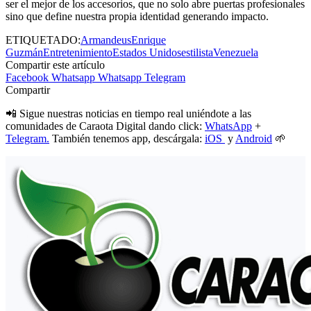
ser el mejor de los accesorios, que no solo abre puertas profesionales
sino que define nuestra propia identidad generando impacto.
ETIQUETADO:
Armandeus
Enrique
Guzmán
Entretenimiento
Estados Unidos
estilista
Venezuela
Compartir este artículo
Facebook
Whatsapp
Whatsapp
Telegram
Compartir
📲 Sigue nuestras noticias en tiempo real uniéndote a las
comunidades de Caraota Digital dando click:
WhatsApp
+
Telegram.
También tenemos app, descárgala:
iOS
y
Android
🌱