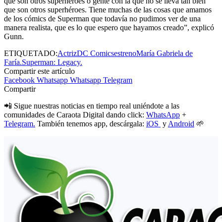
que son otros superhéroes o gente con la que no se lleva tan bien
que son otros superhéroes. Tiene muchas de las cosas que amamos
de los cómics de Superman que todavía no pudimos ver de una
manera realista, que es lo que espero que hayamos creado”, explicó
Gunn.
ETIQUETADO:
Actriz
DC Comics
estreno
María Gabriela de
Faría.
Superman: Legacy.
Compartir este artículo
Facebook
Whatsapp
Whatsapp
Telegram
Compartir
📲 Sigue nuestras noticias en tiempo real uniéndote a las
comunidades de Caraota Digital dando click:
WhatsApp
+
Telegram.
También tenemos app, descárgala:
iOS
y
Android
🌱