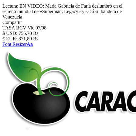
Lectura:
EN VIDEO: María Gabriela de Faría deslumbró en el
estreno mundial de «Superman: Legacy» y sacó su bandera de
Venezuela
Compartir
TASA BCV
Vie 07/08
$
USD:
756,70 Bs
€
EUR:
871,89 Bs
Font Resizer
Aa