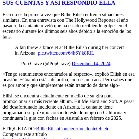
SUS CUENTAS Y ASÍ RESPONDIÓ ELLA
Esta no es la primera vez que Billie Eilish enfrenta situaciones
similares. En una entrevista con The Hollywood Reporter el año
pasado, la cantante reveló que ha estado recibiendo golpes en el
escenario durante los últimos seis años debido a la emoción de los
fans.
A fan threw a bracelet at Billie Eilish during her concert
in Arizona.
pic.twitter.com/64h6Yk8RlL
— Pop Crave (@PopCrave)
December 14, 2024
«Tengo sentimientos encontrados al respecto», explicó Eilish en esa
ocasión. «Cuando estás ahí arriba, todo es un caos. Pero sabes que
es por amor y que simplemente están tratando de darte algo».
Eilish se encuentra actualmente en medio de su gira para
promocionar su más reciente álbum, Hit Me Hard and Soft. A pesar
del desafortunado incidente en Arizona, la cantante tiene
programado su próximo concierto este domingo en California y
continuará la gira con fechas en Australia en febrero de 2025.
ETIQUETADO:
Billie Eilish
Concierto
Incidente
Objeto
Compartir este artículo