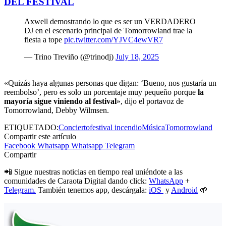
DEL FESTIVAL
Axwell demostrando lo que es ser un VERDADERO
DJ en el escenario principal de Tomorrowland trae la
fiesta a tope
pic.twitter.com/YJVC4ewVR7
— Trino Treviño (@trinodj)
July 18, 2025
«Quizás haya algunas personas que digan: ‘Bueno, nos gustaría un
reembolso’, pero es solo un porcentaje muy pequeño porque
la
mayoría sigue viniendo al festival
», dijo el portavoz de
Tomorrowland, Debby Wilmsen.
ETIQUETADO:
Concierto
festival incendio
Música
Tomorrowland
Compartir este artículo
Facebook
Whatsapp
Whatsapp
Telegram
Compartir
📲 Sigue nuestras noticias en tiempo real uniéndote a las
comunidades de Caraota Digital dando click:
WhatsApp
+
Telegram.
También tenemos app, descárgala:
iOS
y
Android
🌱