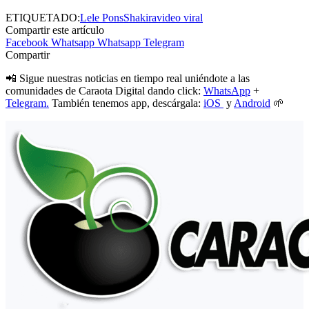
ETIQUETADO:
Lele Pons
Shakira
video viral
Compartir este artículo
Facebook
Whatsapp
Whatsapp
Telegram
Compartir
📲 Sigue nuestras noticias en tiempo real uniéndote a las
comunidades de Caraota Digital dando click:
WhatsApp
+
Telegram.
También tenemos app, descárgala:
iOS
y
Android
🌱