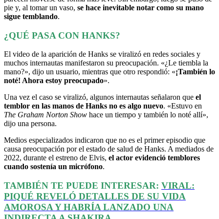
pie y, al tomar un vaso,
se hace inevitable notar como su mano
sigue temblando
.
¿QUÉ PASA CON HANKS?
El video de la aparición de Hanks se viralizó en redes sociales y
muchos internautas manifestaron su preocupación. «¿Le tiembla la
mano?», dijo un usuario, mientras que otro respondió: «
¡También lo
noté! Ahora estoy preocupado
».
Una vez el caso se viralizó, algunos internautas señalaron que
el
temblor en las manos de Hanks no es algo nuevo
. «Estuvo en
The Graham Norton Show
hace un tiempo y también lo noté allí»,
dijo una persona.
Medios especializados indicaron que no es el primer episodio que
causa preocupación por el estado de salud de Hanks. A mediados de
2022, durante el estreno de Elvis,
el actor evidenció temblores
cuando sostenía un micrófono
.
TAMBIÉN TE PUEDE INTERESAR:
VIRAL:
PIQUÉ REVELÓ DETALLES DE SU VIDA
AMOROSA Y HABRÍA LANZADO UNA
INDIRECTA A SHAKIRA