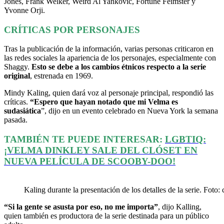
Jones, Frank Welker, Weird Al Yankovic, Fortune Feimster y
Yvonne Orji.
CRÍTICAS POR PERSONAJES
Tras la publicación de la información, varias personas criticaron en
las redes sociales la apariencia de los personajes, especialmente con
Shaggy.
Esto se debe a los cambios étnicos respecto a la serie
original
, estrenada en 1969.
Mindy Kaling, quien dará voz al personaje principal, respondió las
críticas.
“Espero que hayan notado que mi Velma es
sudasiática
”, dijo en un evento celebrado en Nueva York la semana
pasada.
TAMBIÉN TE PUEDE INTERESAR:
LGBTIQ:
¡VELMA DINKLEY SALE DEL CLÓSET EN
NUEVA PELÍCULA DE SCOOBY-DOO!
Kaling durante la presentación de los detalles de la serie. Foto: 
“Si la gente se asusta por eso, no me importa”
, dijo Kalling,
quien también es productora de la serie destinada para un público