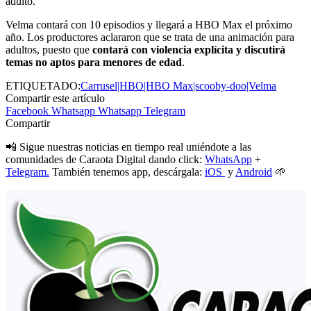
adulto.
Velma contará con 10 episodios y llegará a HBO Max el próximo
año. Los productores aclararon que se trata de una animación para
adultos, puesto que
contará con violencia explícita y discutirá
temas no aptos para menores de edad
.
ETIQUETADO:
Carrusel|HBO|HBO Max|scooby-doo|Velma
Compartir este artículo
Facebook
Whatsapp
Whatsapp
Telegram
Compartir
📲 Sigue nuestras noticias en tiempo real uniéndote a las
comunidades de Caraota Digital dando click:
WhatsApp
+
Telegram.
También tenemos app, descárgala:
iOS
y
Android
🌱