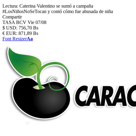
Lectura:
Caterina Valentino se sumó a campaña
#LosNiñosNoSeTocan y contó cómo fue abusada de niña
Compartir
TASA BCV
Vie 07/08
$
USD:
756,70 Bs
€
EUR:
871,89 Bs
Font Resizer
Aa