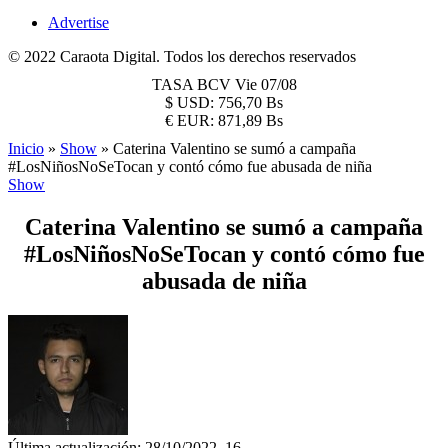
Advertise
© 2022 Caraota Digital. Todos los derechos reservados
TASA BCV
Vie 07/08
$
USD:
756,70 Bs
€
EUR:
871,89 Bs
Inicio
»
Show
»
Caterina Valentino se sumó a campaña
#LosNiñosNoSeTocan y contó cómo fue abusada de niña
Show
Caterina Valentino se sumó a campaña
#LosNiñosNoSeTocan y contó cómo fue
abusada de niña
Última actualización: 28/10/2022, 16