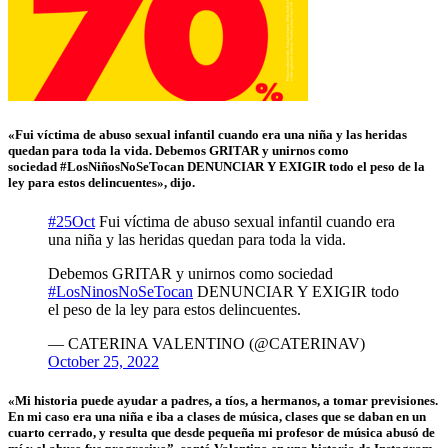
«Fui víctima de abuso sexual infantil cuando era una niña y las heridas
quedan para toda la vida.
Debemos GRITAR y unirnos como
sociedad
#LosNiñosNoSeTocan
DENUNCIAR Y EXIGIR todo el peso de la
ley para estos delincuentes», dijo.
#25Oct
Fui víctima de abuso sexual infantil cuando era
una niña y las heridas quedan para toda la vida.
Debemos GRITAR y unirnos como sociedad
#LosNinosNoSeTocan
DENUNCIAR Y EXIGIR todo
el peso de la ley para estos delincuentes.
— CATERINA VALENTINO (@CATERINAV)
October 25, 2022
«Mi historia puede ayudar a padres, a tíos, a hermanos, a tomar previsiones.
En mi caso era una niña e iba a clases de música, clases que se daban en un
cuarto cerrado, y resulta que desde pequeña mi profesor de música abusó de