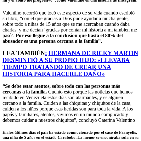
mí y el abuso fue progresivo
”, contó Valentino en una historia de Instagram.
Valentino recordó que tocó este aspecto de su vida cuando escribió
su libro, “con el que gracias a Dios pude ayudar a mucha gente,
sobre todo a niñas de 15 años que se me acercaban cuando daba
charlas, y me decían ‘gracias por contar mi historia a mí también me
pasó’.
Por eso llegué a la conclusión que hasta el 80% del
abusador es una persona cercana a la familia”.
LEA TAMBIÉN
:
HERMANA DE RICKY MARTIN
DESMINTIÓ A SU PROPIO HIJO: «LLEVABA
TIEMPO TRATANDO DE CREAR UNA
HISTORIA PARA HACERLE DAÑO»
“Se debe estar atentos, sobre todo con las personas más
cercanas a la familia.
Cuento esto porque las noticias que hemos
recibido en Venezuela estos días son alarmantes, y es alguien
cercano a la familia. Cuiden a las chiquitas y chiquitos de la casa,
cuiden a los niños porque esas heridas son para toda la vida. A los
papás y familiares, atentos, vivimos en un mundo complicado y
debemos cuidar a nuestros chiquitos”, concluyó Caterina Valentino
En los últimos días el país ha estado conmocionado por el caso de Franyelis,
una niña de 5 años en el estado Carabobo. La menor se encontraba sola en su