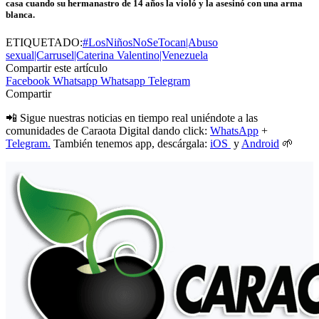
casa cuando su hermanastro de 14 años la violó y la asesinó con una arma
blanca.
ETIQUETADO:
#LosNiñosNoSeTocan|Abuso
sexual|Carrusel|Caterina Valentino|Venezuela
Compartir este artículo
Facebook
Whatsapp
Whatsapp
Telegram
Compartir
📲 Sigue nuestras noticias en tiempo real uniéndote a las
comunidades de Caraota Digital dando click:
WhatsApp
+
Telegram.
También tenemos app, descárgala:
iOS
y
Android
🌱