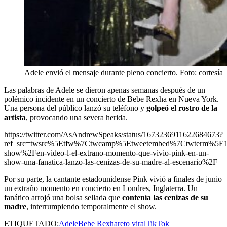
Adele envió el mensaje durante pleno concierto. Foto: cortesía
Las palabras de Adele se dieron apenas semanas después de un
polémico incidente en un concierto de Bebe Rexha en Nueva York.
Una persona del público lanzó su teléfono y
golpeó el rostro de la
artista
, provocando una severa herida.
https://twitter.com/AsAndrewSpeaks/status/1673236911622684673?
ref_src=twsrc%5Etfw%7Ctwcamp%5Etweetembed%7Ctwterm%5E16
show%2Fen-video-l-el-extrano-momento-que-vivio-pink-en-un-
show-una-fanatica-lanzo-las-cenizas-de-su-madre-al-escenario%2F
Por su parte, la cantante estadounidense Pink vivió a finales de junio
un extraño momento en concierto en Londres, Inglaterra. Un
fanático arrojó una bolsa sellada que
contenía las cenizas de su
madre
, interrumpiendo temporalmente el show.
ETIQUETADO:
Adele
Bebe Rexha
reto viral
TikTok