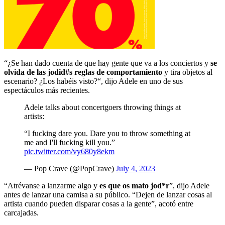
“¿Se han dado cuenta de que hay gente que va a los conciertos y
se
olvida de las jodid#s reglas de comportamiento
y tira objetos al
escenario? ¿Los habéis visto?“, dijo Adele en uno de sus
espectáculos más recientes.
Adele talks about concertgoers throwing things at
artists:
“I fucking dare you. Dare you to throw something at
me and I'll fucking kill you.”
pic.twitter.com/vy680y8ekm
— Pop Crave (@PopCrave)
July 4, 2023
“Atrévanse a lanzarme algo y
es que os mato jod*r
”, dijo Adele
antes de lanzar una camisa a su público. “Dejen de lanzar cosas al
artista cuando pueden disparar cosas a la gente”, acotó entre
carcajadas.