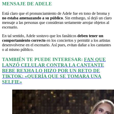
MENSAJE DE ADELE
Está claro que el pronunciamiento de Adele fue en tono de broma y
no estaba amenazando a su público
. Sin embargo, sí dejó un claro
mensaje a las personas que consideran seriamente arrojar objetos al
escenario.
En tal sentido, Adele sostuvo que los fanáticos
deben tener un
comportamiento correcto
en los conciertos y permitir a los artistas
desenvolverse en el escenario. Así pues, evitan dañar a los cantantes
o al mismo público.
TAMBIÉN TE PUEDE INTERESAR:
FAN QUE
LANZÓ CELULAR CONTRA LA CANTANTE
BEBE REXHA LO HIZO POR UN RETO DE
TIKTOK: «QUERÍA QUE SE TOMARA UNA
SELFIE»