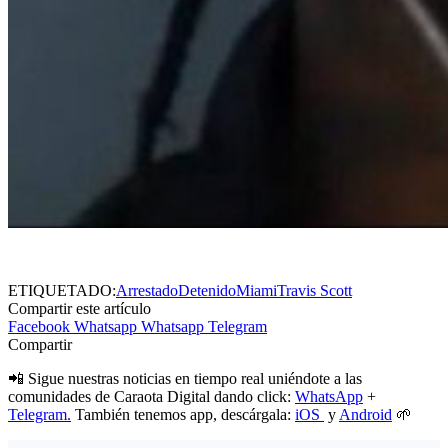
ETIQUETADO:
Arrestado
Detenido
Miami
Travis Scott
Compartir este artículo
Facebook
Whatsapp
Whatsapp
Telegram
Compartir
📲 Sigue nuestras noticias en tiempo real uniéndote a las
comunidades de Caraota Digital dando click:
WhatsApp
+
Telegram.
También tenemos app, descárgala:
iOS
y
Android
🌱