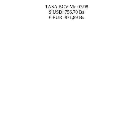
TASA BCV
Vie 07/08
$
USD:
756,70 Bs
€
EUR:
871,89 Bs